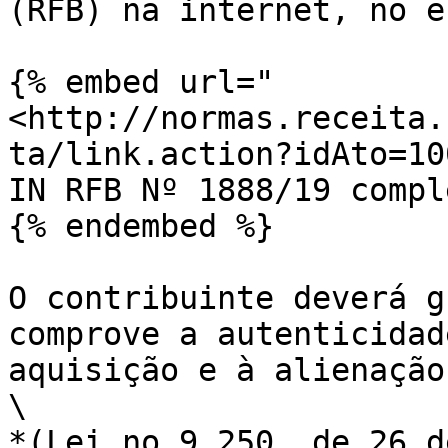
(RFB) na internet, no en
{% embed url="
<http://normas.receita.
ta/link.action?idAto=10
IN RFB Nº 1888/19 comple
{% endembed %}

O contribuinte deverá gu
comprove a autenticidade
aquisição e à alienaça
\

*(Lei no 9.250, de 26 d