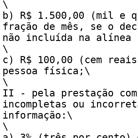
\

b) R$ 1.500,00 (mil e q
fração de mês, se o dec
não incluída na alínea 
\

c) R$ 100,00 (cem reais
pessoa física;\

\

II - pela prestação com
incompletas ou incorret
informação:\

\

a) 3% (três por cento) 