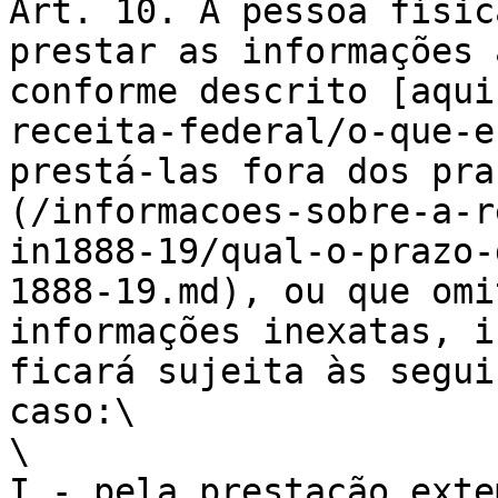
Art. 10. A pessoa físic
prestar as informações 
conforme descrito [aqui
receita-federal/o-que-e
prestá-las fora dos pra
(/informacoes-sobre-a-r
in1888-19/qual-o-prazo-
1888-19.md), ou que omi
informações inexatas, i
ficará sujeita às segui
caso:\

\

I - pela prestação exte