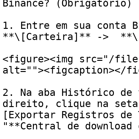
Binance? (Obrigatório)

1. Entre em sua conta B
**\[Carteira]** ->  **\
<figure><img src="/file
alt=""><figcaption></fi
2. Na aba Histórico de 
direito, clique na seta
[Exportar Registros de 
"**Central de download 