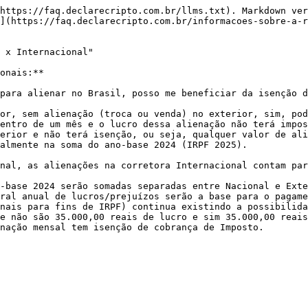
https://faq.declarecripto.com.br/llms.txt). Markdown ver
](https://faq.declarecripto.com.br/informacoes-sobre-a-r
 x Internacional"

onais:**

para alienar no Brasil, posso me beneficiar da isenção d
or, sem alienação (troca ou venda) no exterior, sim, pod
entro de um mês e o lucro dessa alienação não terá impos
erior e não terá isenção, ou seja, qualquer valor de ali
almente na soma do ano-base 2024 (IRPF 2025).

nal, as alienações na corretora Internacional contam par
-base 2024 serão somadas separadas entre Nacional e Exte
ral anual de lucros/prejuízos serão a base para o pagame
nais para fins de IRPF) continua existindo a possibilida
e não são 35.000,00 reais de lucro e sim 35.000,00 reais