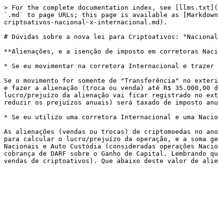
> For the complete documentation index, see [llms.txt](
`.md` to page URLs; this page is available as [Markdown
criptoativos-nacional-x-internacional.md).

# Dúvidas sobre a nova lei para Criptoativos: "Nacional
**Alienações, e a isenção de imposto em corretoras Naci
* Se eu movimentar na corretora Internacional e trazer 
Se o movimento for somente de "Transferência" no exteri
e fazer a alienação (troca ou venda) até R$ 35.000,00 d
lucro/prejuízo da alienação vai ficar registrado no ext
reduzir os prejuízos anuais) será taxado de imposto anu
* Se eu utilizo uma corretora Internacional e uma Nacio
As alienações (vendas ou trocas) de criptomoedas no ano
para calcular o lucro/prejuízo da operação, e a soma ge
Nacionais e Auto Custódia (consideradas operações Nacio
cobrança de DARF sobre o Ganho de Capital. Lembrando qu