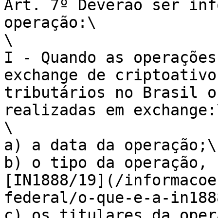
Art. 7º Deverão ser inf
operação:\

\

I - Quando as operações
exchange de criptoativo
tributários no Brasil o
realizadas em exchange:\
\

a) a data da operação;\

b) o tipo da operação, 
[IN1888/19](/informacoe
federal/o-que-e-a-in188
c) os titulares da oper