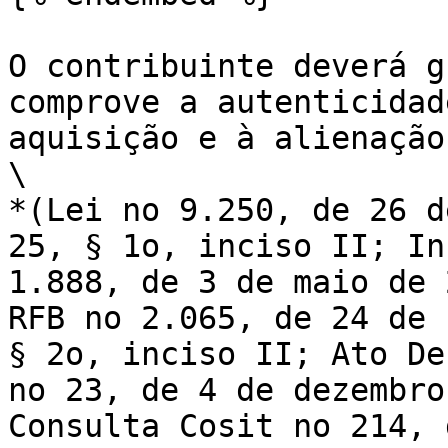
O contribuinte deverá gu
comprove a autenticidade
aquisição e à alienaça
\

*(Lei no 9.250, de 26 d
25, § 1o, inciso II; Ins
1.888, de 3 de maio de 2
RFB no 2.065, de 24 de 
§ 2o, inciso II; Ato Dec
no 23, de 4 de dezembro 