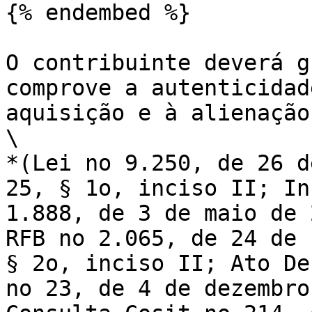
{% endembed %}

O contribuinte deverá gu
comprove a autenticidade
aquisição e à alienaça
\

*(Lei no 9.250, de 26 d
25, § 1o, inciso II; Ins
1.888, de 3 de maio de 2
RFB no 2.065, de 24 de 
§ 2o, inciso II; Ato Dec
no 23, de 4 de dezembro 